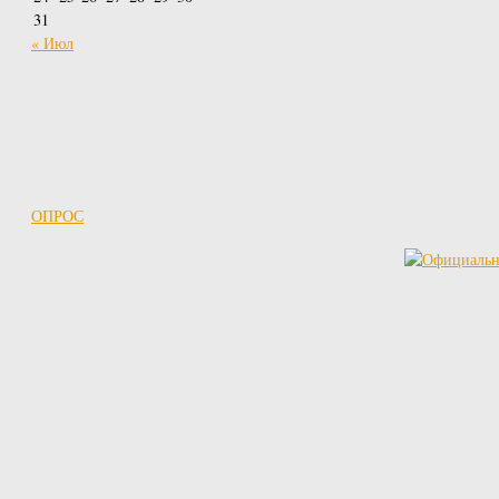
31
« Июл
ОПРОС