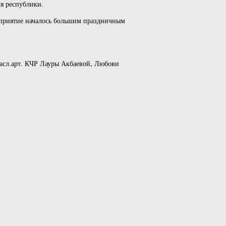
я республики.
роприятие началось большим праздничным
асл.арт. КЧР Лауры Акбаевой, Любови