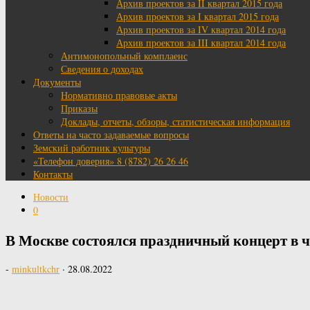
Архив проектов за II квартал 2015 года
Архив проектов за I квартал 2015 года
Архив проектов за IV квартал 2014 года
Архив проектов за III квартал 2014 года
Антимонопольный комплаенс
Сведения о доходах
Документы
Нормативно правовые акты
Приказы
Доклады, отчеты, обзоры, статистическая информация
Ответы на часто задаваемые вопросы
Земский работник культуры
«Телефон доверия» 8 (8782) 26 26 46
Контакты
Новости
0
В Москве состоялся праздничный концерт в 
-
minkultkchr
·
28.08.2022