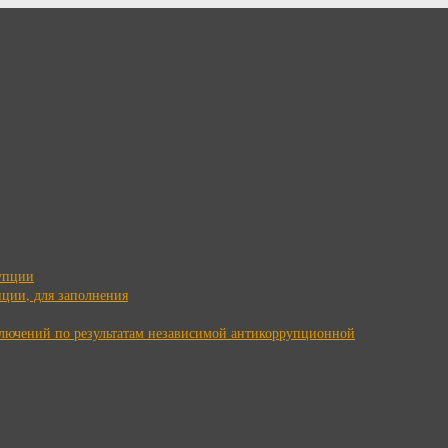
упции
ции, для заполнения
ключений по результатам независимой антикоррупционной