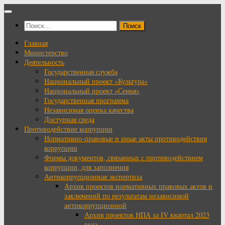
Перейти
к
Найти:
содержимому
Главная
Министерство
Деятельность
Государственная служба
Национальный проект «Культура»
Национальный проект «Семья»
Государственная программа
Независимая оценка качества
Доступная среда
Противодействие коррупции
Нормативно-правовые и иные акты противодействия
коррупции
Формы документов, связанных с противодействием
коррупции, для заполнения
Антикоррупционная экспертиза
Архив проектов нормативных правовых актов и
заключений по результатам независимой
антикоррупционной
Архив проектов НПА за IV квартал 2023
года