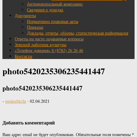
Антимонопольный комплаенс
Сведения о доходах
Документы
Нормативно правовые акты
Приказы
Доклады, отчеты, обзоры, статистическая информация
Ответы на часто задаваемые вопросы
Земский работник культуры
«Телефон доверия» 8 (8782) 26 26 46
Контакты
photo5420235306235441447
photo5420235306235441447
-
minkultkchr
·
02.04.2021
Добавить комментарий
Ваш адрес email не будет опубликован.
Обязательные поля помечены
*