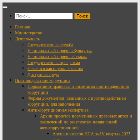
Перейти
к
Найти:
содержимому
Главная
Министерство
Деятельность
Государственная служба
Национальный проект «Культура»
Национальный проект «Семья»
Государственная программа
Независимая оценка качества
Доступная среда
Противодействие коррупции
Нормативно-правовые и иные акты противодействия
коррупции
Формы документов, связанных с противодействием
коррупции, для заполнения
Антикоррупционная экспертиза
Архив проектов нормативных правовых актов и
заключений по результатам независимой
антикоррупционной
Архив проектов НПА за IV квартал 2023
года