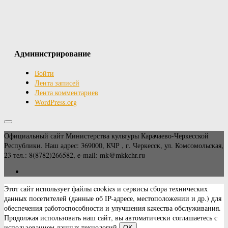
Администрирование
Войти
Лента записей
Лента комментариев
WordPress.org
Официальный сайт Министерства культуры Карачаево-Черкесской
Республики. Наш адрес: 369000, КЧР , г. Черкесск, ул. Комсомольская,
23 тел.: 8(8782)266582, e-mail: mk@mkkchr.ru
Этот сайт использует файлы cookies и сервисы сбора технических
данных посетителей (данные об IP-адресе, местоположении и др.) для
обеспечения работоспособности и улучшения качества обслуживания.
Продолжая использовать наш сайт, вы автоматически соглашаетесь с
использованием данных технологий.
OK