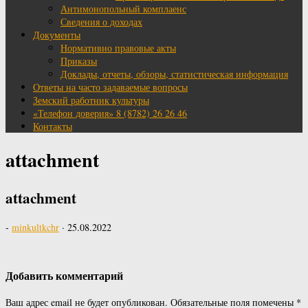
Антимонопольный комплаенс
Сведения о доходах
Документы
Нормативно правовые акты
Приказы
Доклады, отчеты, обзоры, статистическая информация
Ответы на часто задаваемые вопросы
Земский работник культуры
«Телефон доверия» 8 (8782) 26 26 46
Контакты
attachment
attachment
-
minkultkchr
·
25.08.2022
Добавить комментарий
Ваш адрес email не будет опубликован.
Обязательные поля помечены
*