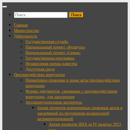
Перейти
к
Найти:
содержимому
Главная
Министерство
Деятельность
Государственная служба
Национальный проект «Культура»
Национальный проект «Семья»
Государственная программа
Независимая оценка качества
Доступная среда
Противодействие коррупции
Нормативно-правовые и иные акты противодействия
коррупции
Формы документов, связанных с противодействием
коррупции, для заполнения
Антикоррупционная экспертиза
Архив проектов нормативных правовых актов и
заключений по результатам независимой
антикоррупционной
Архив проектов НПА за IV квартал 2023
года