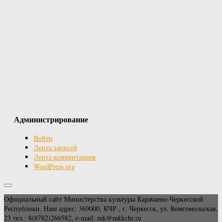
Администрирование
Войти
Лента записей
Лента комментариев
WordPress.org
Официальный сайт Министерства культуры Карачаево-Черкесской
Республики. Наш адрес: 369000, КЧР , г. Черкесск, ул. Комсомольская,
23 тел.: 8(8782)266582, e-mail: mk@mkkchr.ru