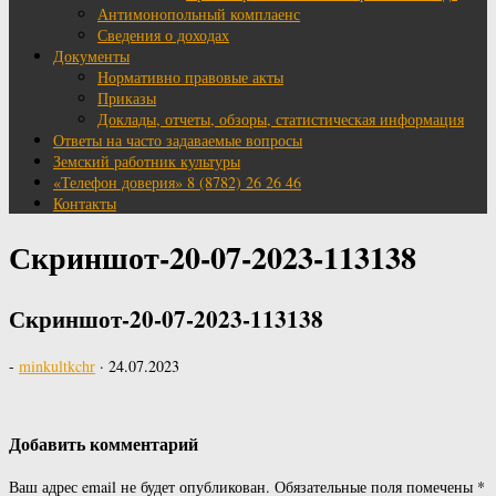
Антимонопольный комплаенс
Сведения о доходах
Документы
Нормативно правовые акты
Приказы
Доклады, отчеты, обзоры, статистическая информация
Ответы на часто задаваемые вопросы
Земский работник культуры
«Телефон доверия» 8 (8782) 26 26 46
Контакты
Скриншот-20-07-2023-113138
Скриншот-20-07-2023-113138
-
minkultkchr
·
24.07.2023
Добавить комментарий
Ваш адрес email не будет опубликован.
Обязательные поля помечены
*