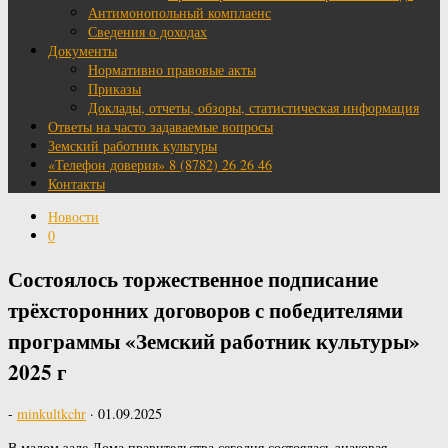
Антимонопольный комплаенс
Сведения о доходах
Документы
Нормативно правовые акты
Приказы
Доклады, отчеты, обзоры, статистическая информация
Ответы на часто задаваемые вопросы
Земский работник культуры
«Телефон доверия» 8 (8782) 26 26 46
Контакты
Новости
0
Состоялось торжественное подписание
трёхсторонних договоров с победителями
программы «Земский работник культуры»
2025 г
-
minkultkchr
·
01.09.2025
В малом зале Дома правительства сегодня состоялась знаковая