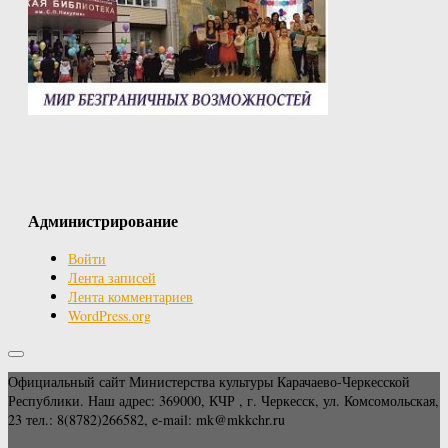
Администрирование
Войти
Лента записей
Лента комментариев
WordPress.org
Официальный сайт Министерства культуры Карачаево-Черкесской
Республики. Наш адрес: 369000, КЧР , г. Черкесск, ул. Комсомольская,
23 тел.: 8(8782)266582, e-mail: mk@mkkchr.ru