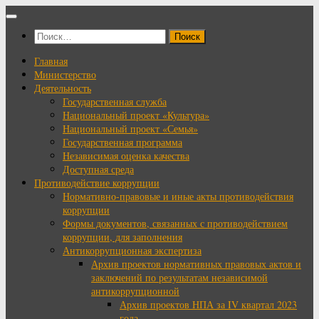
Перейти
к
Найти:
содержимому
Главная
Министерство
Деятельность
Государственная служба
Национальный проект «Культура»
Национальный проект «Семья»
Государственная программа
Независимая оценка качества
Доступная среда
Противодействие коррупции
Нормативно-правовые и иные акты противодействия
коррупции
Формы документов, связанных с противодействием
коррупции, для заполнения
Антикоррупционная экспертиза
Архив проектов нормативных правовых актов и
заключений по результатам независимой
антикоррупционной
Архив проектов НПА за IV квартал 2023
года