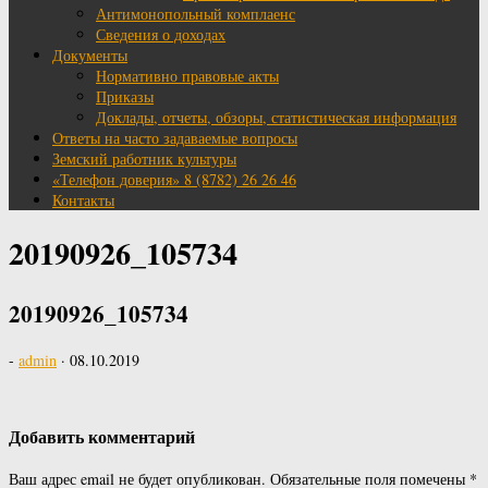
Антимонопольный комплаенс
Сведения о доходах
Документы
Нормативно правовые акты
Приказы
Доклады, отчеты, обзоры, статистическая информация
Ответы на часто задаваемые вопросы
Земский работник культуры
«Телефон доверия» 8 (8782) 26 26 46
Контакты
20190926_105734
20190926_105734
-
admin
·
08.10.2019
Добавить комментарий
Ваш адрес email не будет опубликован.
Обязательные поля помечены
*