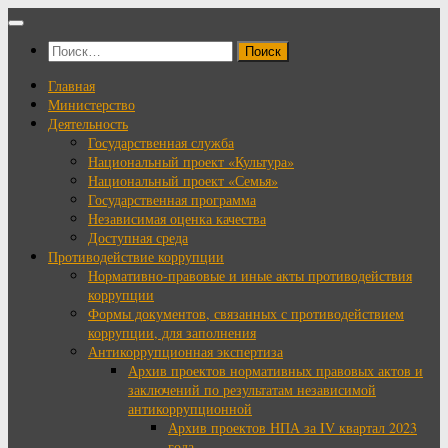
Перейти
к
Найти:
содержимому
Главная
Министерство
Деятельность
Государственная служба
Национальный проект «Культура»
Национальный проект «Семья»
Государственная программа
Независимая оценка качества
Доступная среда
Противодействие коррупции
Нормативно-правовые и иные акты противодействия
коррупции
Формы документов, связанных с противодействием
коррупции, для заполнения
Антикоррупционная экспертиза
Архив проектов нормативных правовых актов и
заключений по результатам независимой
антикоррупционной
Архив проектов НПА за IV квартал 2023
года