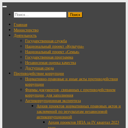
Перейти
к
Найти:
содержимому
Главная
Министерство
Деятельность
Государственная служба
Национальный проект «Культура»
Национальный проект «Семья»
Государственная программа
Независимая оценка качества
Доступная среда
Противодействие коррупции
Нормативно-правовые и иные акты противодействия
коррупции
Формы документов, связанных с противодействием
коррупции, для заполнения
Антикоррупционная экспертиза
Архив проектов нормативных правовых актов и
заключений по результатам независимой
антикоррупционной
Архив проектов НПА за IV квартал 2023
года