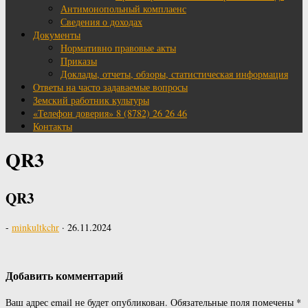
Антимонопольный комплаенс
Сведения о доходах
Документы
Нормативно правовые акты
Приказы
Доклады, отчеты, обзоры, статистическая информация
Ответы на часто задаваемые вопросы
Земский работник культуры
«Телефон доверия» 8 (8782) 26 26 46
Контакты
QR3
QR3
-
minkultkchr
·
26.11.2024
Добавить комментарий
Ваш адрес email не будет опубликован.
Обязательные поля помечены
*