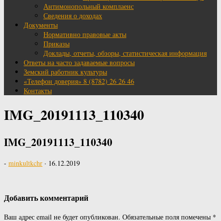
Антимонопольный комплаенс
Сведения о доходах
Документы
Нормативно правовые акты
Приказы
Доклады, отчеты, обзоры, статистическая информация
Ответы на часто задаваемые вопросы
Земский работник культуры
«Телефон доверия» 8 (8782) 26 26 46
Контакты
IMG_20191113_110340
IMG_20191113_110340
-
minkultkchr
·
16.12.2019
Добавить комментарий
Ваш адрес email не будет опубликован.
Обязательные поля помечены
*