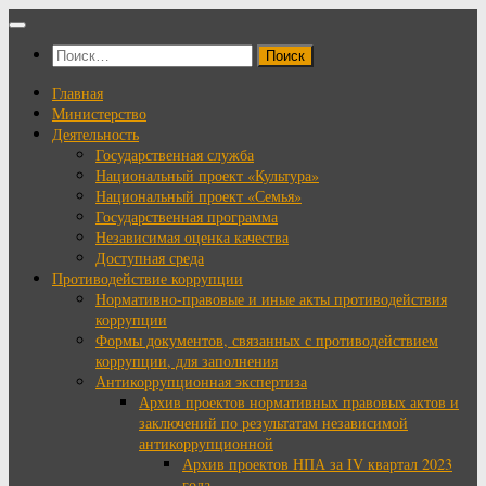
Перейти
к
Найти:
содержимому
Главная
Министерство
Деятельность
Государственная служба
Национальный проект «Культура»
Национальный проект «Семья»
Государственная программа
Независимая оценка качества
Доступная среда
Противодействие коррупции
Нормативно-правовые и иные акты противодействия
коррупции
Формы документов, связанных с противодействием
коррупции, для заполнения
Антикоррупционная экспертиза
Архив проектов нормативных правовых актов и
заключений по результатам независимой
антикоррупционной
Архив проектов НПА за IV квартал 2023
года