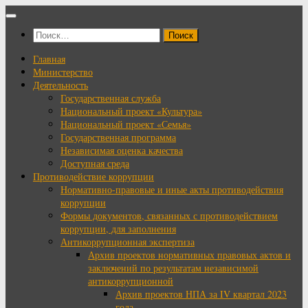
Перейти
к
Найти:
содержимому
Главная
Министерство
Деятельность
Государственная служба
Национальный проект «Культура»
Национальный проект «Семья»
Государственная программа
Независимая оценка качества
Доступная среда
Противодействие коррупции
Нормативно-правовые и иные акты противодействия
коррупции
Формы документов, связанных с противодействием
коррупции, для заполнения
Антикоррупционная экспертиза
Архив проектов нормативных правовых актов и
заключений по результатам независимой
антикоррупционной
Архив проектов НПА за IV квартал 2023
года