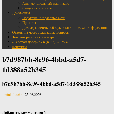
Антимонопольный комплаенс
Сведения о доходах
Документы
Нормативно правовые акты
Приказы
Доклады, отчеты, обзоры, статистическая информация
Ответы на часто задаваемые вопросы
Земский работник культуры
«Телефон доверия» 8 (8782) 26 26 46
Контакты
b7d987bb-8c96-4bbd-a5d7-
1d388a52b345
b7d987bb-8c96-4bbd-a5d7-1d388a52b345
-
minkultkchr
·
25.06.2026
Добавить комментарий