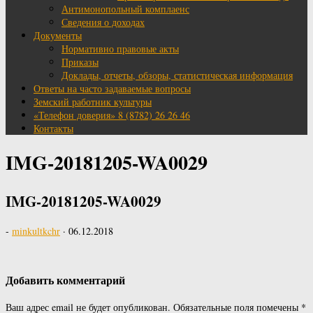
Антимонопольный комплаенс
Сведения о доходах
Документы
Нормативно правовые акты
Приказы
Доклады, отчеты, обзоры, статистическая информация
Ответы на часто задаваемые вопросы
Земский работник культуры
«Телефон доверия» 8 (8782) 26 26 46
Контакты
IMG-20181205-WA0029
IMG-20181205-WA0029
-
minkultkchr
·
06.12.2018
Добавить комментарий
Ваш адрес email не будет опубликован.
Обязательные поля помечены
*