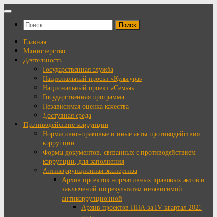
Перейти
к
Найти:
содержимому
Главная
Министерство
Деятельность
Государственная служба
Национальный проект «Культура»
Национальный проект «Семья»
Государственная программа
Независимая оценка качества
Доступная среда
Противодействие коррупции
Нормативно-правовые и иные акты противодействия
коррупции
Формы документов, связанных с противодействием
коррупции, для заполнения
Антикоррупционная экспертиза
Архив проектов нормативных правовых актов и
заключений по результатам независимой
антикоррупционной
Архив проектов НПА за IV квартал 2023
года