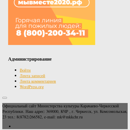
Администрирование
Войти
Лента записей
Лента комментариев
WordPress.org
Официальный сайт Министерства культуры Карачаево-Черкесской
Республики. Наш адрес: 369000, КЧР , г. Черкесск, ул. Комсомольская,
23 тел.: 8(8782)266582, e-mail: mk@mkkchr.ru