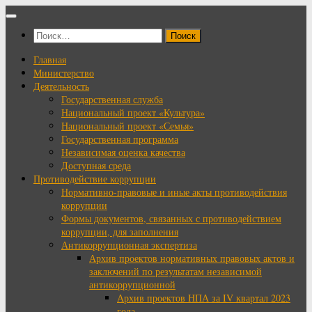
Перейти
к
Найти:
содержимому
Главная
Министерство
Деятельность
Государственная служба
Национальный проект «Культура»
Национальный проект «Семья»
Государственная программа
Независимая оценка качества
Доступная среда
Противодействие коррупции
Нормативно-правовые и иные акты противодействия
коррупции
Формы документов, связанных с противодействием
коррупции, для заполнения
Антикоррупционная экспертиза
Архив проектов нормативных правовых актов и
заключений по результатам независимой
антикоррупционной
Архив проектов НПА за IV квартал 2023
года