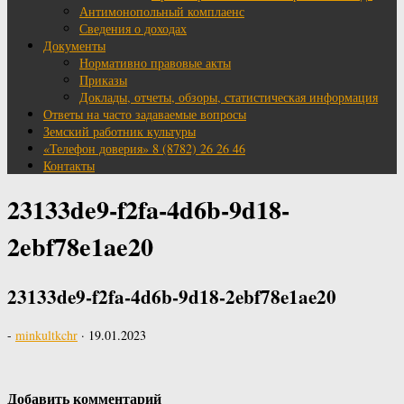
Антимонопольный комплаенс
Сведения о доходах
Документы
Нормативно правовые акты
Приказы
Доклады, отчеты, обзоры, статистическая информация
Ответы на часто задаваемые вопросы
Земский работник культуры
«Телефон доверия» 8 (8782) 26 26 46
Контакты
23133de9-f2fa-4d6b-9d18-
2ebf78e1ae20
23133de9-f2fa-4d6b-9d18-2ebf78e1ae20
-
minkultkchr
·
19.01.2023
Добавить комментарий