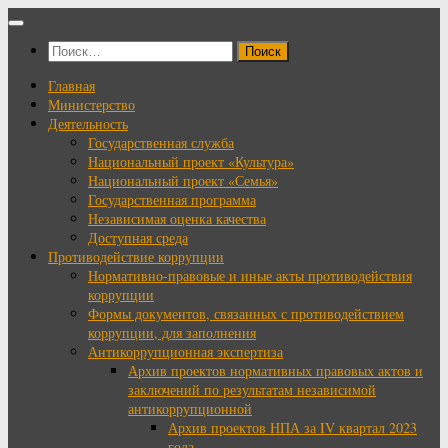
Перейти
к
Найти:
содержимому
Главная
Министерство
Деятельность
Государственная служба
Национальный проект «Культура»
Национальный проект «Семья»
Государственная программа
Независимая оценка качества
Доступная среда
Противодействие коррупции
Нормативно-правовые и иные акты противодействия
коррупции
Формы документов, связанных с противодействием
коррупции, для заполнения
Антикоррупционная экспертиза
Архив проектов нормативных правовых актов и
заключений по результатам независимой
антикоррупционной
Архив проектов НПА за IV квартал 2023
года