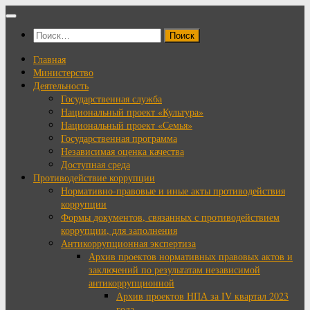
Перейти
к
Найти:
содержимому
Главная
Министерство
Деятельность
Государственная служба
Национальный проект «Культура»
Национальный проект «Семья»
Государственная программа
Независимая оценка качества
Доступная среда
Противодействие коррупции
Нормативно-правовые и иные акты противодействия
коррупции
Формы документов, связанных с противодействием
коррупции, для заполнения
Антикоррупционная экспертиза
Архив проектов нормативных правовых актов и
заключений по результатам независимой
антикоррупционной
Архив проектов НПА за IV квартал 2023
года