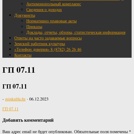
Антимонопольный комплаенс
Сведения о доходах
Документы
Нормативно правовые акты
Приказы
Доклады, отчеты, обзоры, статистическая информация
Ответы на часто задаваемые вопросы
Земский работник культуры
«Телефон доверия» 8 (8782) 26 26 46
Контакты
ГП 07.11
ГП 07.11
-
minkultkchr
·
06.12.2023
ГП 07.11
Добавить комментарий
Ваш адрес email не будет опубликован.
Обязательные поля помечены
*