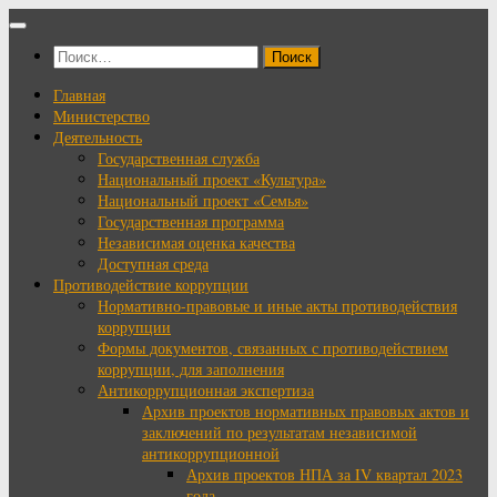
Перейти
к
Найти:
содержимому
Главная
Министерство
Деятельность
Государственная служба
Национальный проект «Культура»
Национальный проект «Семья»
Государственная программа
Независимая оценка качества
Доступная среда
Противодействие коррупции
Нормативно-правовые и иные акты противодействия
коррупции
Формы документов, связанных с противодействием
коррупции, для заполнения
Антикоррупционная экспертиза
Архив проектов нормативных правовых актов и
заключений по результатам независимой
антикоррупционной
Архив проектов НПА за IV квартал 2023
года