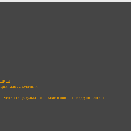
упции
ции, для заполнения
ключений по результатам независимой антикоррупционной