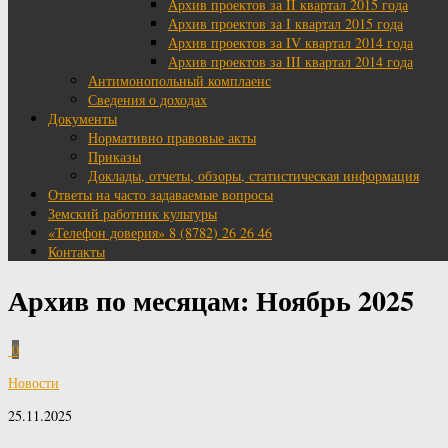
Архив проектов за II квартал 2015 года
Архив проектов за I квартал 2015 года
Архив проектов за IV квартал 2014 года
Архив проектов за III квартал 2014 года
Антимонопольный комплаенс
Сведения о доходах
Документы
Нормативно правовые акты
Приказы
Доклады, отчеты, обзоры, статистическая информация
Ответы на часто задаваемые вопросы
Земский работник культуры
«Телефон доверия» 8 (8782) 26 26 46
Контакты
Архив по месяцам:
Ноябрь 2025
0
Новости
25.11.2025